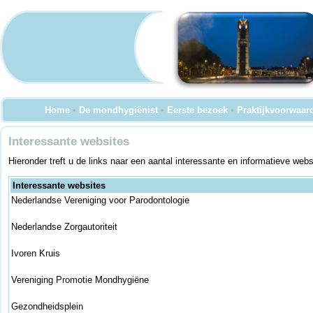
Home
•
De mondhygiënist
•
Eerste bezoek
•
Praktijkvoorwaar
Interessante websites
Hieronder treft u de links naar een aantal interessante en informatieve we
Interessante websites
Nederlandse Vereniging voor Parodontologie
Nederlandse Zorgautoriteit
Ivoren Kruis
Vereniging Promotie Mondhygiëne
Gezondheidsplein