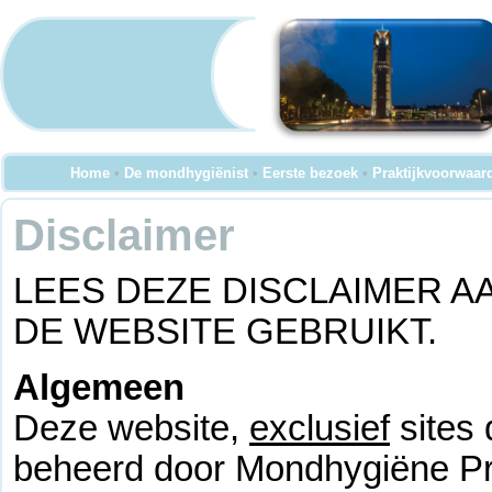
Home
•
De mondhygiënist
•
Eerste bezoek
•
Praktijkvoorwaar
Disclaimer
LEES DEZE DISCLAIMER 
DE WEBSITE GEBRUIKT.
Algemeen
Deze website,
exclusief
sites 
beheerd door Mondhygiëne Pra