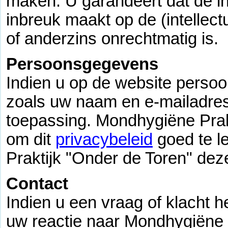
maken. U garandeert dat de in
inbreuk maakt op de (intellec
of anderzins onrechtmatig is.
Persoonsgegevens
Indien u op de website perso
zoals uw naam en e-mailadres,
toepassing. Mondhygiëne Prak
om dit
privacybeleid
goed te l
Praktijk "Onder de Toren" dez
Contact
Indien u een vraag of klacht h
uw reactie naar Mondhygiëne P