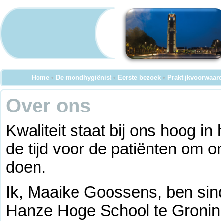
Home
•
De mondhygiënist
•
Eerste bezoek
•
Praktijkvoorwaar
Over ons
Kwaliteit staat bij ons hoog i
de tijd voor de patiënten om 
doen.
Ik, Maaike Goossens, ben sin
Hanze Hoge School te Groning