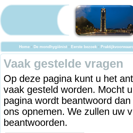
Home
•
De mondhygiënist
•
Eerste bezoek
•
Praktijkvoorwaar
Vaak gestelde vragen
Op deze pagina kunt u het an
vaak gesteld worden. Mocht u
pagina wordt beantwoord dan ku
ons opnemen. We zullen uw vr
beantwoorden.