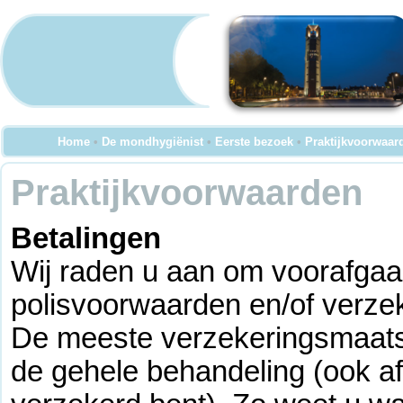
Home
•
De mondhygiënist
•
Eerste bezoek
•
Praktijkvoorwaar
Praktijkvoorwaarden
Betalingen
Wij raden u aan om voorafgaa
polisvoorwaarden en/of verze
De meeste verzekeringsmaats
de gehele behandeling (ook af