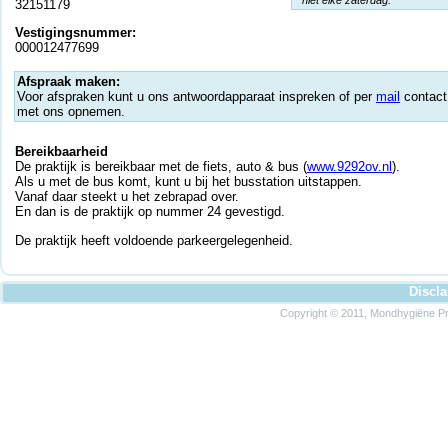
* niet elke zaterdag.
32151179
Vestigingsnummer:
000012477699
Afspraak maken:
Voor afspraken kunt u ons antwoordapparaat inspreken of per
mail
contact
met ons opnemen.
Bereikbaarheid
De praktijk is bereikbaar met de fiets, auto & bus (
www.9292ov.nl
).
Als u met de bus komt, kunt u bij het busstation uitstappen.
Vanaf daar steekt u het zebrapad over.
En dan is de praktijk op nummer 24 gevestigd.
De praktijk heeft voldoende parkeergelegenheid.
Discl
Copyright © 2011, Mondhygiëne Pra