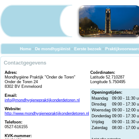
Home
•
De mondhygiënist
•
Eerste bezoek
•
Praktijkvoorwaar
Contactgegevens
Adres:
Coördinaten:
Mondhygiëne Praktijk "Onder de Toren"
Latitude 52.710287
Onder de Toren 24
Longitude 5.750495
8302 BV Emmeloord
Openingstijden:
Email:
Maandag
09:00 - 11:30 u
info@mondhygienepraktijkonderdetoren.nl
Dinsdag
09:00 - 17:30 u
Website:
Woensdag
09:00 - 12:00 u
http://www.mondhygienepraktijkonderdetoren.nl
Donderdag
09:00 - 17:30 u
Vrijdag
09:00 - 11:30 u
Telefoon:
0527-616155
Zaterdag
08:00 - 17:00 u
KVK-nummer: