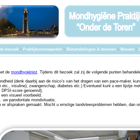
te bezoek
•
Praktijkvoorwaarden
•
Behandelingen & tarieven
•
Nieuws
•
met de
mondhygiënist
. Tijdens dit bezoek zal zij de volgende punten behandel
dheid (denk daarbij aan de risico’s van het dragen van een pace-maker, kun
 etc., insuline), zwangerschap, diabetes etc.) Eventueel kunt u een lijstje m
l DPSI-score genoemd);
 een visueel voorbeeld;
t. uw parodontale mondsituatie;
 er afspraken gemaakt. Mocht u ernstige tandvleesproblemen hebben, dan on