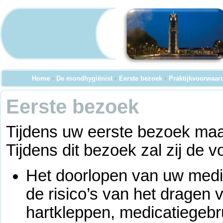
Home
•
De mondhygiënist
•
Eerste bezoek
•
Praktijkvoorwaar
Eerste bezoek
Tijdens uw eerste bezoek maa
Tijdens dit bezoek zal zij de
Het doorlopen van uw medi
de risico’s van het dragen
hartkleppen, medicatiegebr