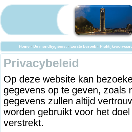
Home
•
De mondhygiënist
•
Eerste bezoek
•
Praktijkvoorwaar
Privacybeleid
Op deze website kan bezoeke
gegevens op te geven, zoals 
gegevens zullen altijd vertro
worden gebruikt voor het doel
verstrekt.