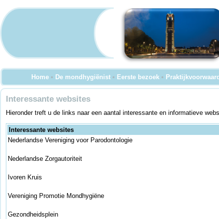
Home
•
De mondhygiënist
•
Eerste bezoek
•
Praktijkvoorwaar
Interessante websites
Hieronder treft u de links naar een aantal interessante en informatieve we
Interessante websites
Nederlandse Vereniging voor Parodontologie
Nederlandse Zorgautoriteit
Ivoren Kruis
Vereniging Promotie Mondhygiëne
Gezondheidsplein