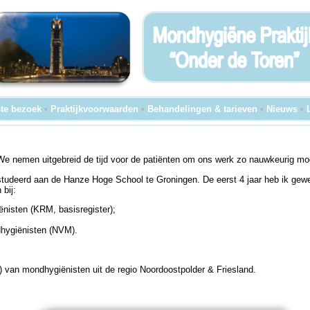
te bezoek
•
Praktijkvoorwaarden
•
Behandelingen & tarieven
•
Nieuws
•
. We nemen uitgebreid de tijd voor de patiënten om ons werk zo nauwkeurig mog
tudeerd aan de Hanze Hoge School te Groningen. De eerst 4 jaar heb ik gew
bij:
ënisten (KRM, basisregister);
hygiënisten (NVM).
g) van mondhygiënisten uit de regio Noordoostpolder & Friesland.