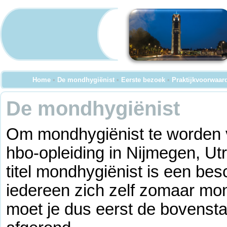
Home
•
De mondhygiënist
•
Eerste bezoek
•
Praktijkvoorwaar
De mondhygiënist
Om mondhygiënist te worden v
hbo-opleiding in Nijmegen, U
titel mondhygiënist is een besc
iedereen zich zelf zomaar mo
moet je dus eerst de bovenst